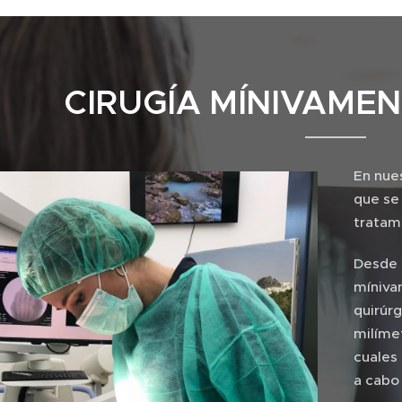
CIRUGÍA MÍNIVAMEN
En nue
que se 
tratam
Desde P
míniva
quirúrg
milímet
cuales
a cabo 