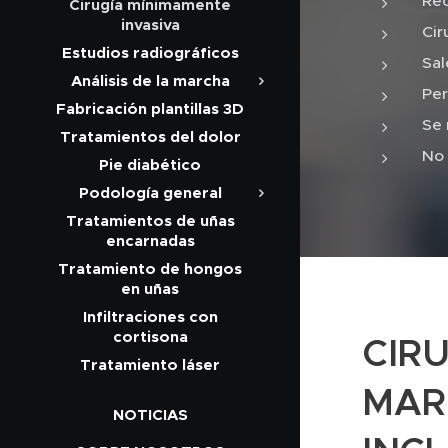
Rec
Cirugía mínimamente
invasiva
Cir
Estudios radiográficos
Sal
Análisis de la marcha
Per
Fabricación plantillas 3D
Se 
Tratamientos del dolor
No 
Pie diabético
Podología general
Tratamientos de uñas
encarnadas
Tratamiento de hongos
en uñas
Infiltraciones con
cortisona
CIRU
Tratamiento láser
MAR
NOTICIAS